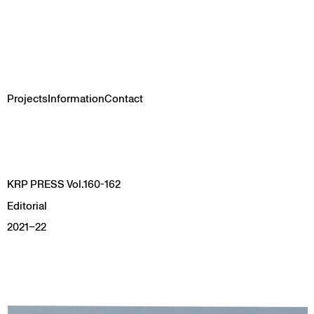
Projects
Information
Contact
s
e
e
e
KRP PRESS Vol.160-162
Editorial
2021–22