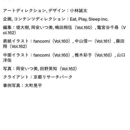
アートディレクション, デザイン
：
小林誠太
企画, コンテンツディレクション
：
Eat, Play, Sleep inc.
編集
：
堤大樹, 岡安いつ美, 嶋田翔伍（Vol.160）, 鼈宮谷千尋（V
ol.162）
表紙イラスト
：
fancomi（Vol.160）, 中山信一（Vol.161）, 藤田
翔（Vol.162）
中面イラスト
：
fancomi（Vol.160）, 椎木彩子（Vol.160）, 山口
洋佑
写真
：
岡安いつ美, 田野英知（Vol.162）
クライアント
：
京都リサーチパーク
事例写真
：
大町晃平